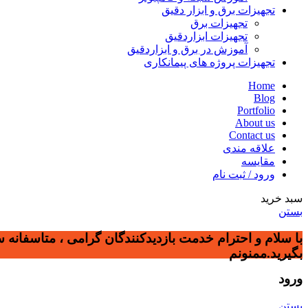
تجهیزات برق و ابزار دقیق
تجهیزات برق
تجهیزات ابزاردقیق
آموزش در برق و ابزاردقیق
تجهیزات پروژه های پیمانکاری
Home
Blog
Portfolio
About us
Contact us
علاقه مندی
مقایسه
ورود / ثبت نام
سبد خرید
بستن
با سلام و احترام خدمت بازدیدکنندگان گرامی ، متاسفانه 
بگیرید.ممنونم
ورود
بستن