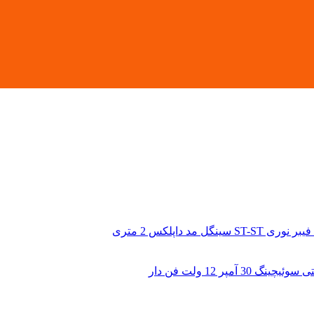
ST-S سینگل مد داپلکس 2 متری
نگ 30 آمپر 12 ولت فن دار