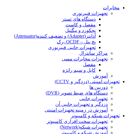
مخابرات
تجهیزات فیبرنوری
دستگاه های تستر
مفصل و کاست
پچکورد و پیگتیل
آداپتر(Adapter) و تضعیف کننده(Attenuator)
پچ پنل – OCDF -رک
تجهیزات جانبی فیبرنوری
مراکز سانترال
تجهیزات مخابرات مسی
مفصل
کابل و سیم رانژه
آموزش
تجهیزات امنیتی (دزدگیر و CCTV)
دوربین ها
دستگاه های ضبط تصویر (DVR)
تجهیزات جانبی
دزدگیر و تجهیزات جانبی آن
آموزش در زمینه تجهیزات امنیتی
تجهیزات شبکه و کامپیوتر
تجهیزات سخت افزاری کامپیوتر
تجهیزات شبکه(Network)
آموزش شبکه و کامپیوتر