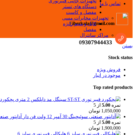
تجهیزات جانبی فیبرنوری
تماس با ما
دستگاه های تستر
مفصل و کاست
تجهیزات مخابرات مسی
F
iberkala@gmail.com
کابل و سیم رانژه
مفصل
مراکز سانترال
0
9307944433
بستن
Stock status
فروش ویژه
موجود در انبار
Top rated products
پچکورد فیبر نوری T
نمره
5.00
از 5
1,050,000
تومان
آداپتور صنعتی سوئیچی
نمره
5.00
از 5
1,900,000
تومان
هلیکالی فیبرنوری سایز 6