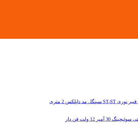
ST-S سینگل مد داپلکس 2 متری
نگ 30 آمپر 12 ولت فن دار