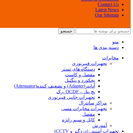
Contact Us
Latest News
Our Sitemap
جستجو
منو
دسته بندی ها
مخابرات
تجهیزات فیبرنوری
دستگاه های تستر
مفصل و کاست
پچکورد و پیگتیل
آداپتر(Adapter) و تضعیف کننده(Attenuator)
پچ پنل – OCDF -رک
تجهیزات جانبی فیبرنوری
مراکز سانترال
تجهیزات مخابرات مسی
مفصل
کابل و سیم رانژه
آموزش
تجهیزات امنیتی (دزدگیر و CCTV)