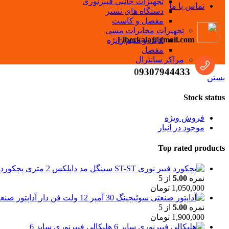
تجهیزات جانبی فیبرنوری
تماس با ما
دستگاه های تستر
مفصل و کاست
تجهیزات مخابرات مسی
F
iberkala@gmail.com
کابل و سیم رانژه
مفصل
مراکز سانترال
0
9307944433
بستن
Stock status
فروش ویژه
موجود در انبار
Top rated products
پچکورد فیبر نوری T
نمره
5.00
از 5
1,050,000
تومان
آداپتور صنعتی سوئیچی
نمره
5.00
از 5
1,900,000
تومان
هلیکالی فیبرنوری سایز 6