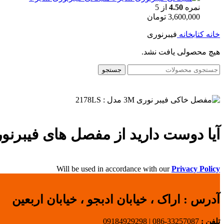
نمره
4.50
از 5
3,600,000
تومان
خانه
کتابخانه
فیبرنوری
هیچ محصولی یافت نشد.
جستجو
آیا دوست دارید از مفصل های فیبرنو
Will be used in accordance with our
Privacy Policy
آدرس :
اراک ، خیابان ادبجو ، خیابان اربعین
تلفن :
33257087-086 | 09184929298