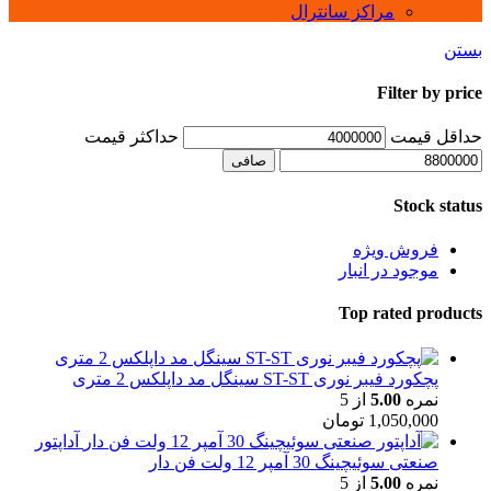
مراکز سانترال
بستن
Filter by price
حداقل قیمت
حداكثر قيمت
صافی
Stock status
فروش ویژه
موجود در انبار
Top rated products
پچکورد فیبر نوری ST-ST سینگل مد داپلکس 2 متری
نمره
5.00
از 5
1,050,000
تومان
آداپتور
صنعتی سوئیچینگ 30 آمپر 12 ولت فن دار
نمره
5.00
از 5