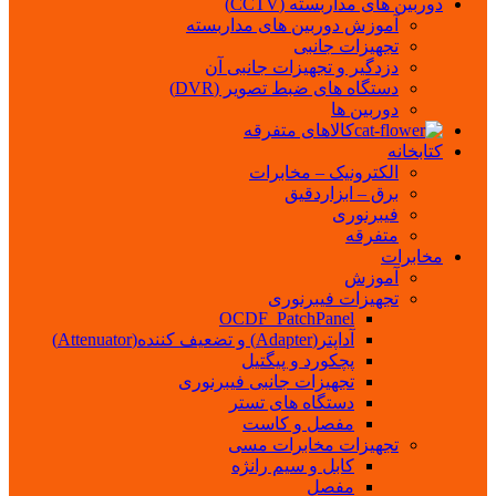
دوربین های مداربسته (CCTV)
آموزش دوربین های مداربسته
تجهیزات جانبی
دزدگیر و تجهیزات جانبی آن
دستگاه های ضبط تصویر (DVR)
دوربین ها
کالاهای متفرقه
کتابخانه
الکترونیک – مخابرات
برق – ابزاردقیق
فیبرنوری
متفرقه
مخابرات
آموزش
تجهیزات فیبرنوری
OCDF_PatchPanel
آداپتر(Adapter) و تضعیف کننده(Attenuator)
پچکورد و پیگتیل
تجهیزات جانبی فیبرنوری
دستگاه های تستر
مفصل و کاست
تجهیزات مخابرات مسی
کابل و سیم رانژه
مفصل