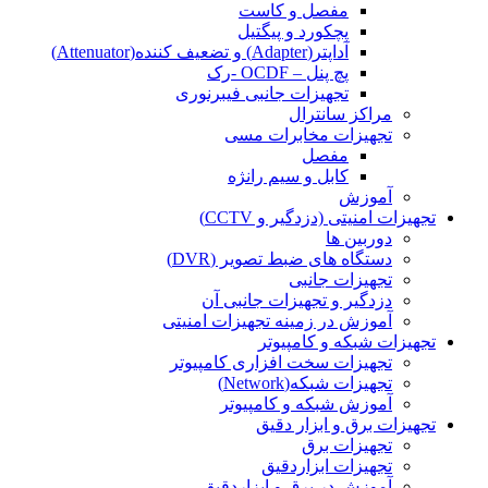
مفصل و کاست
پچکورد و پیگتیل
آداپتر(Adapter) و تضعیف کننده(Attenuator)
پچ پنل – OCDF -رک
تجهیزات جانبی فیبرنوری
مراکز سانترال
تجهیزات مخابرات مسی
مفصل
کابل و سیم رانژه
آموزش
تجهیزات امنیتی (دزدگیر و CCTV)
دوربین ها
دستگاه های ضبط تصویر (DVR)
تجهیزات جانبی
دزدگیر و تجهیزات جانبی آن
آموزش در زمینه تجهیزات امنیتی
تجهیزات شبکه و کامپیوتر
تجهیزات سخت افزاری کامپیوتر
تجهیزات شبکه(Network)
آموزش شبکه و کامپیوتر
تجهیزات برق و ابزار دقیق
تجهیزات برق
تجهیزات ابزاردقیق
آموزش در برق و ابزاردقیق