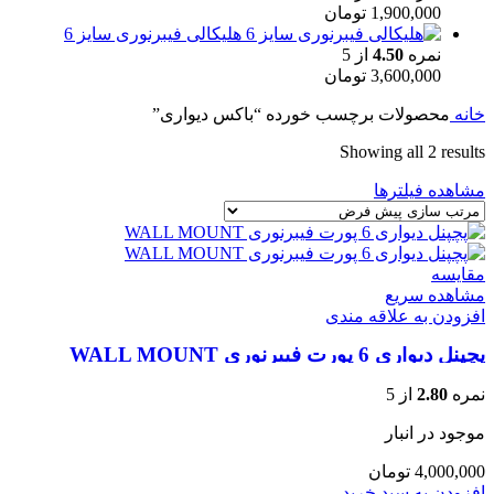
1,900,000
تومان
هلیکالی فیبرنوری سایز 6
نمره
4.50
از 5
3,600,000
تومان
خانه
محصولات برچسب خورده “باکس دیواری”
Showing all 2 results
مشاهده فیلترها
مقایسه
مشاهده سریع
افزودن به علاقه مندی
پچپنل دیواری 6 پورت فیبرنوری WALL MOUNT
نمره
2.80
از 5
موجود در انبار
4,000,000
تومان
افزودن به سبد خرید