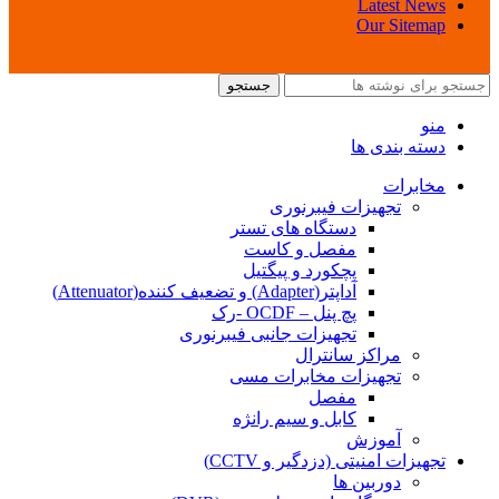
Latest News
Our Sitemap
جستجو
منو
دسته بندی ها
مخابرات
تجهیزات فیبرنوری
دستگاه های تستر
مفصل و کاست
پچکورد و پیگتیل
آداپتر(Adapter) و تضعیف کننده(Attenuator)
پچ پنل – OCDF -رک
تجهیزات جانبی فیبرنوری
مراکز سانترال
تجهیزات مخابرات مسی
مفصل
کابل و سیم رانژه
آموزش
تجهیزات امنیتی (دزدگیر و CCTV)
دوربین ها