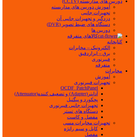
دوربین های مداربسته (CCTV)
آموزش دوربین های مداربسته
تجهیزات جانبی
دزدگیر و تجهیزات جانبی آن
دستگاه های ضبط تصویر (DVR)
دوربین ها
کالاهای متفرقه
کتابخانه
الکترونیک – مخابرات
برق – ابزاردقیق
فیبرنوری
متفرقه
مخابرات
آموزش
تجهیزات فیبرنوری
OCDF_PatchPanel
آداپتر(Adapter) و تضعیف کننده(Attenuator)
پچکورد و پیگتیل
تجهیزات جانبی فیبرنوری
دستگاه های تستر
مفصل و کاست
تجهیزات مخابرات مسی
کابل و سیم رانژه
مفصل