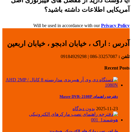
آیا دوست دارید از مفصل های فیبرنوری اصل
آمریکایی اطلاعات داشته باشید؟
Will be used in accordance with our
Privacy Policy
آدرس :
اراک ، خیابان ادبجو ، خیابان اربعین
تلفن :
33257087-086 | 09184929298
Recent Posts
دفترچه راهنمای Maxer DVR- 2108P
2025-11-23
بدون دیدگاه
طراحی نصب مارکرهای الکترونیکی هوشمند