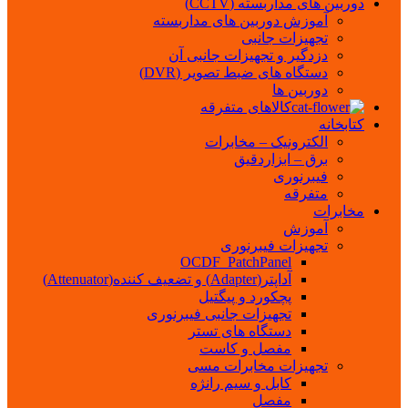
دوربین های مداربسته (CCTV)
آموزش دوربین های مداربسته
تجهیزات جانبی
دزدگیر و تجهیزات جانبی آن
دستگاه های ضبط تصویر (DVR)
دوربین ها
کالاهای متفرقه
کتابخانه
الکترونیک – مخابرات
برق – ابزاردقیق
فیبرنوری
متفرقه
مخابرات
آموزش
تجهیزات فیبرنوری
OCDF_PatchPanel
آداپتر(Adapter) و تضعیف کننده(Attenuator)
پچکورد و پیگتیل
تجهیزات جانبی فیبرنوری
دستگاه های تستر
مفصل و کاست
تجهیزات مخابرات مسی
کابل و سیم رانژه
مفصل