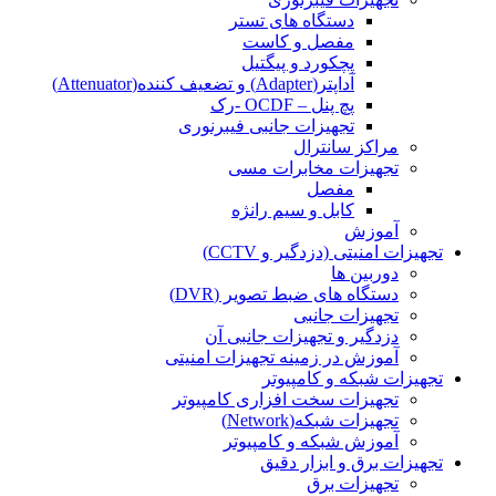
دستگاه های تستر
مفصل و کاست
پچکورد و پیگتیل
آداپتر(Adapter) و تضعیف کننده(Attenuator)
پچ پنل – OCDF -رک
تجهیزات جانبی فیبرنوری
مراکز سانترال
تجهیزات مخابرات مسی
مفصل
کابل و سیم رانژه
آموزش
تجهیزات امنیتی (دزدگیر و CCTV)
دوربین ها
دستگاه های ضبط تصویر (DVR)
تجهیزات جانبی
دزدگیر و تجهیزات جانبی آن
آموزش در زمینه تجهیزات امنیتی
تجهیزات شبکه و کامپیوتر
تجهیزات سخت افزاری کامپیوتر
تجهیزات شبکه(Network)
آموزش شبکه و کامپیوتر
تجهیزات برق و ابزار دقیق
تجهیزات برق