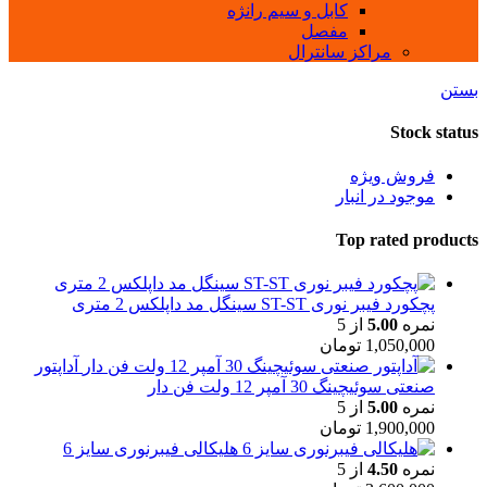
کابل و سیم رانژه
مفصل
مراکز سانترال
بستن
Stock status
فروش ویژه
موجود در انبار
Top rated products
پچکورد فیبر نوری ST-ST سینگل مد داپلکس 2 متری
نمره
5.00
از 5
1,050,000
تومان
آداپتور
صنعتی سوئیچینگ 30 آمپر 12 ولت فن دار
نمره
5.00
از 5
1,900,000
تومان
هلیکالی فیبرنوری سایز 6
نمره
4.50
از 5