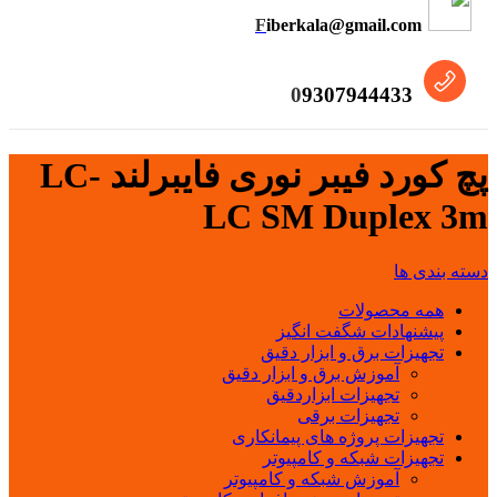
F
iberkala@gmail.com
0
9307944433
پچ کورد فیبر نوری فایبرلند LC-
LC SM Duplex 3m
دسته بندی ها
همه
محصولات
پیشنهادات شگفت انگیز
تجهیزات برق و ابزار دقیق
آموزش برق و ابزار دقیق
تجهیزات ابزاردقیق
تجهیزات برقی
تجهیزات پروژه های پیمانکاری
تجهیزات شبکه و کامپیوتر
آموزش شبکه و کامپیوتر