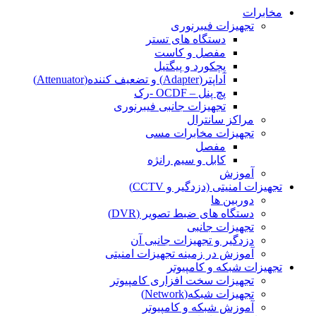
مخابرات
تجهیزات فیبرنوری
دستگاه های تستر
مفصل و کاست
پچکورد و پیگتیل
آداپتر(Adapter) و تضعیف کننده(Attenuator)
پچ پنل – OCDF -رک
تجهیزات جانبی فیبرنوری
مراکز سانترال
تجهیزات مخابرات مسی
مفصل
کابل و سیم رانژه
آموزش
تجهیزات امنیتی (دزدگیر و CCTV)
دوربین ها
دستگاه های ضبط تصویر (DVR)
تجهیزات جانبی
دزدگیر و تجهیزات جانبی آن
آموزش در زمینه تجهیزات امنیتی
تجهیزات شبکه و کامپیوتر
تجهیزات سخت افزاری کامپیوتر
تجهیزات شبکه(Network)
آموزش شبکه و کامپیوتر