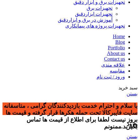
تجهیزات برق و ابزار دقیق
تجهیزات برق
تجهیزات ابزاردقیق
آموزش در برق و ابزاردقیق
تجهیزات پروژه های پیمانکاری
Home
Blog
Portfolio
About us
Contact us
علاقه مندی
مقایسه
ورود / ثبت نام
سبد خرید
بستن
با سلام و احترام خدمت بازدیدکنندگان گرامی ، متاسفانه
سایت فایبرکالا تحت حمله هکرها قرار گرفته و قیمت ها
بروز نیست لطفا برای اطلاع از قیمت ها تماس
ورود
بگیرید.ممنونم
بستن